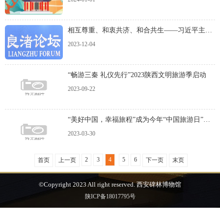
相互尊重、和衷共济、和合共生——习近平主席致首届“良渚论坛”贺信指明人类文明发展
2023-12-04
“畅游三秦 礼仪先行”2023陕西文明旅游季启动
2023-09-22
“美好中国，幸福旅程”成为今年“中国旅游日”活动主题
2023-03-30
2
3
4
5
6
首页
上一页
下一页
末页
©Copyright 2023 All right reserved. 西安碑林博物馆
陕ICP备18017795号