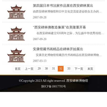
第四届日本书法家作品展在西安碑林展出
由西安碑林博物馆和日中文化交流促进会联合主办的《第四届全日本代表书家作品展》9月27日上午在西安碑林博物馆隆重开幕。省文物局副巡视员吴晓丛、省书协名誉主席吴三大、省书协主席雷珍民，以及由团长刘洪友、顾问伊藤欣石率领的日本书
2007-09-28
“西安碑林佛教造像展”在美隆重开幕
在西安碑林建立920周年之际，为弘扬中华优秀传统文化，展现西安碑林丰富的文化内涵，进一步增进中美两国人民之间的友好往来，扩大两国之间的文化交流，应美国华美协进社中国美术馆的邀请，在陕西省文物局的大力支持和指导下
2007-09-20
安康馆藏书画精品在碑林开始展出
安康历史博物馆馆藏历代书画精品在西安碑林博物馆东展厅开始展出。作为碑林博物馆2007年的首次展出，这些珍品将给古城人民在新春萌动的时节带来一道文化盛宴。 本次展览所展出的历代书画精品共46幅，均为首次公开展示，作品时代上
2007-03-13
29
30
31
32
33
首页
上一页
下一页
末页
©Copyright 2023 All right reserved. 西安碑林博物馆
陕ICP备18017795号