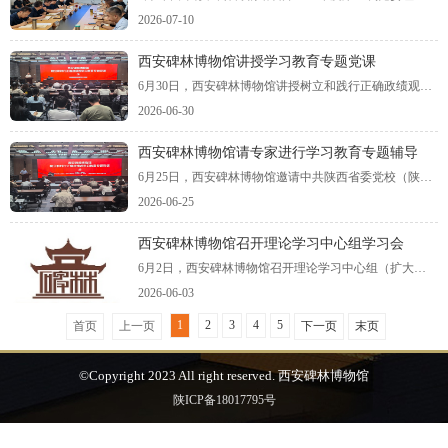
2026-07-10
西安碑林博物馆讲授学习教育专题党课
6月30日，西安碑林博物馆讲授树立和践行正确政绩观学习教育专题党课，馆党委书记、馆长孙伟刚以“深刻领会‘两个结合’的重大意义——党的二十届四中全会精神及树立和践行正确政绩观学习体会”为题讲授党课，党委委员、副馆长程俊主持，全馆干部职工参加。
2026-06-30
西安碑林博物馆请专家进行学习教育专题辅导
6月25日，西安碑林博物馆邀请中共陕西省委党校（陕西行政学院）哲学部主任、教授、陕西省委理论讲师团特聘专家刘永青进行树立和践行正确政绩观学习教育专题辅导，党委委员、副馆长程俊主持，全馆干部职工参加。
2026-06-25
西安碑林博物馆召开理论学习中心组学习会
6月2日，西安碑林博物馆召开理论学习中心组（扩大）学习会，党委书记、馆长孙伟刚主持会议并讲话，馆领导班子成员、中层干部及各党支部、团总支书记参加。
2026-06-03
1
2
3
4
5
首页
上一页
下一页
末页
©Copyright 2023 All right reserved. 西安碑林博物馆
陕ICP备18017795号