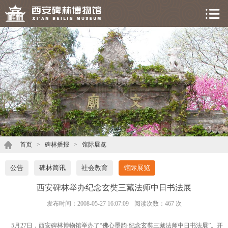
首页
>
碑林播报
>
馆际展览
公告
碑林简讯
社会教育
馆际展览
西安碑林举办纪念玄奘三藏法师中日书法展
发布时间：2008-05-27 16:07:09
阅读次数：
467 次
5月27日，西安碑林博物馆举办了“佛心墨韵·纪念玄奘三藏法师中日书法展”。开