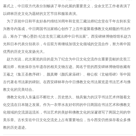
幕式上，中日双方代表分别畅谈了举办此展的重要意义，业余文艺工作者表演了
以碑林历史文化为题材的文艺节目和服装表演。
为了庆祝中日和平友好条约缔结30周年和玄奘三藏法师纪念堂在千年古刹长安
兴教寺内落成，中日两国书法家精心创作了上百件凝聚着佛教文化精髓的书法作
品，筹办了“佛心墨韵·纪念玄奘三藏法师中日书法展”。西安碑林博物馆馆长赵力
光和日本代表分别表示，今后双方将继续加强文化领域的交流合作，努力将中国
优秀的历史文化发扬光大。
赵力光说，此次展览的目的是为了纪念为中日文化交流作出重要贡献的玄奘三
藏法师，有效保存当年遗存的相关文物古迹。闻名于世的西安碑林博物馆收藏有
王羲之《集王圣教序碑》、颜真卿《颜氏家庙碑》、柳公权《玄秘塔碑》等中国
古代著名书法家的碑刻。在西安碑林举办中日佛教文化书法展览是书法艺术与佛
教文化的完美结合。
佛教文化传入东瀛后不断壮大，历史悠久、独具魅力的汉字书法艺术伴随着文
化交流在日本随之发展。作为一衣带水友好邻邦的中日两国在书法艺术和佛教文
化领域的交流源远流长，书法艺术的美妙和佛教文化的深邃谱写了两国之间的华
美乐章。古长安在中日文化交流史上占有重要地位，当今西安仍然保存着众多佛
教的历史遗迹。