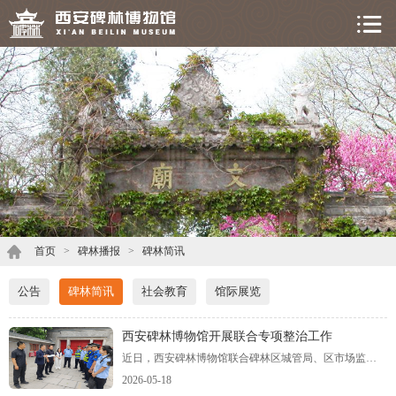
首页
>
碑林播报
>
碑林简讯
公告
碑林简讯
社会教育
馆际展览
西安碑林博物馆开展联合专项整治工作
近日，西安碑林博物馆联合碑林区城管局、区市场监管局、公安碑林分局、交警碑林大队、柏树林街道办等多部门力量，开展旅游市场专项整治行动，重点打击导游乱象、强制消费等违法违规行为，为观众营造安全、有序、舒心的文旅环境。
2026-05-18