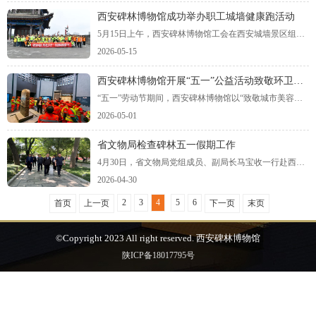
西安碑林博物馆成功举办职工城墙健康跑活动
5月15日上午，西安碑林博物馆工会在西安城墙景区组织开展“城墙健步逐风 碑林聚力同行”职工健康跑活动，近百名在职职工踊跃参与，在古城地标间感受运动活力与文化韵味。
2026-05-15
西安碑林博物馆开展“五一”公益活动致敬环卫工人
“五一”劳动节期间，西安碑林博物馆以“致敬城市美容师”为主题开展公益致敬活动，分批次邀请300余名周边环卫工人免费走进博物馆，在墨香古韵中感受文化温度，用文旅关怀传递社会尊重。
2026-05-01
省文物局检查碑林五一假期工作
4月30日，省文物局党组成员、副局长马宝收一行赴西安碑林博物馆，督导检查“五一”假期开放接待及安全保障工作，该馆党委书记、馆长孙伟刚及馆班子成员等随同检查。
2026-04-30
2
3
4
5
6
首页
上一页
下一页
末页
©Copyright 2023 All right reserved. 西安碑林博物馆
陕ICP备18017795号