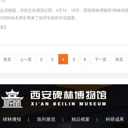
-16
走进校园，传统文化浸润心田。4月14、15日，西安碑林博物馆“碑林传
为500余名师生带来了别开生面的文化盛宴。
多】
首页
上一页
2
3
4
5
6
下一页
末页
碑林播报
陈列展览
精品视窗
科研成果
|
|
|