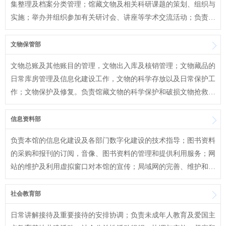
集整理及档案分类管理；馆藏文物及相关科研课题的策划、组织与
实施；举办并组织参加有关研讨会、讲座等学术交流活动；负责编
纂《碑林论丛》并出版；组织实施学术委员会各项工作；组织部室
人员按期完成年度个
文物保管部
文物总账及其他账目的管理，文物出入库及核销管理；文物藏品的
日常库房管理及信息化建设工作，文物的科学存放以及日常保护工
作；文物保护及修复。负责馆藏文物的科学保护和破损文物抢救性
修复工作；负责出土文物的征集、登录、入库及流散文物的收购工
作；合理利用文物资
信息资料部
负责本馆的信息化建设及各部门数字化建设的技术指导；图书资料
的采购和报刊的订阅，音像、图书资料的管理和提供利用服务；网
站的维护及利用虚拟窗口对本馆的宣传；局域网的完善、维护和应
用；全馆计算机及网络设备的采购、管理和维护；全馆职工计算机
运用技能的培训；科
社会教育部
日常讲解接待及重要接待的安排协调；负责未成年人教育及爱国主