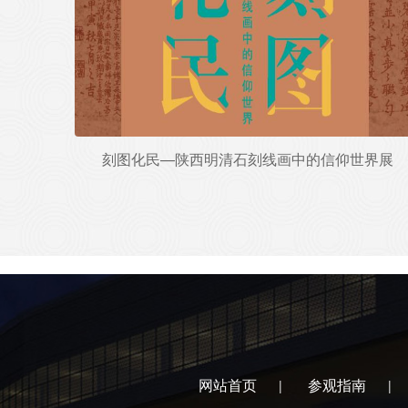
刻图化民—陕西明清石刻线画中的信仰世界展
网站首页
参观指南
|
|