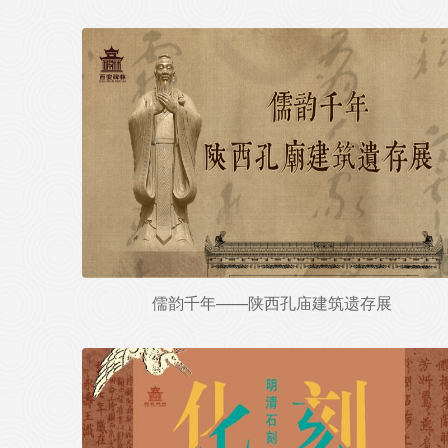
儒韵千年——陕西孔庙建筑遗存展