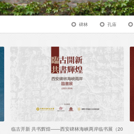
碑林
孔庙
临古开新 共书辉煌——西安碑林海峡两岸临书展（20