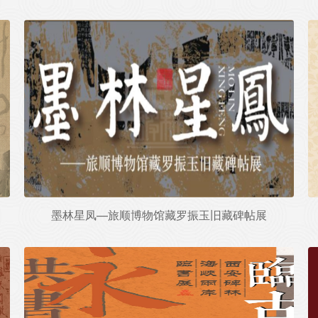
墨林星凤—旅顺博物馆藏罗振玉旧藏碑帖展