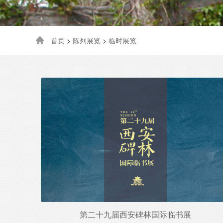
首页
>
陈列展览
>
临时展览
第二十九届西安碑林国际临书展