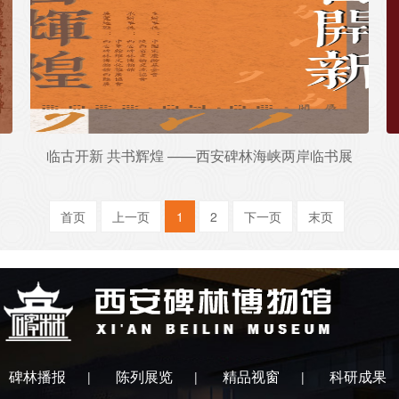
临古开新 共书辉煌 ——西安碑林海峡两岸临书展
首页
上一页
1
2
下一页
末页
碑林播报
陈列展览
精品视窗
科研成果
|
|
|