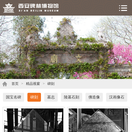
首页
>
精品视窗
>
碑刻
国宝名碑
碑刻
墓志
陵墓石刻
佛造像
汉画像石