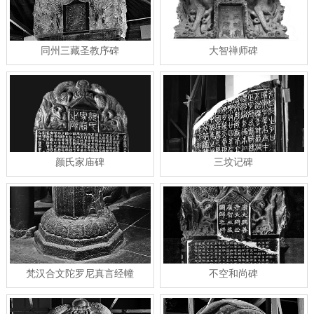
同州三藏圣教序碑
大智禅师碑
颜氏家庙碑
三坟记碑
梵汉合文陀罗尼真言经幢
不空和尚碑