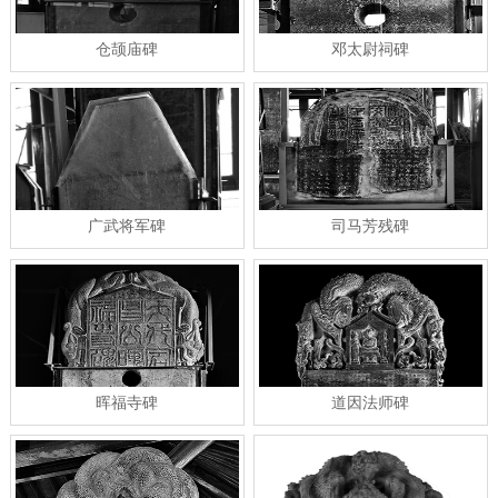
仓颉庙碑
邓太尉祠碑
广武将军碑
司马芳残碑
晖福寺碑
道因法师碑