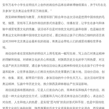
安市万名中小学生在明信片上创作的画信作品将在碑林博物馆展出，并于8月在北
京参加“北京奥运会世界百万画信展。”
西安碑林博物馆与教育、共青团等部门联合举办这次活动是想用中国传统的毛
笔、烟墨、宣纸等工具创作画信的形式传递爱心、传播友谊，让学生在参与和体
验中感受笔墨文化的情趣。该活动不仅是对传统文化的弘扬和创新，也是融合世
界奥运文化和传播中国传统文化的尝试，通过画信让孩子们用自己独特的语言表
达对2008年北京奥运会最朴实的祝福，将奥运会带给人们的感受传播给世界各
地。
画信创作者在宣纸制作的明信片上用毛笔画一幅写生画，写上自己对奥运精神
的理解和祝福、对碑林文化的关心和祝愿、对陕西历史文化的学习和热爱、对文
化遗产的关注和期望。通过参与画信活动让奥运精神和传统文化在孩子们手中传
递和延伸，让世界各国的人们将目光投向历史厚重的三秦大地。活动分启动、创
作、收集、展览、邮寄四个阶段，参加活动的中小学生共万人。这次活动对宣传
奥运精神、弘扬中华历史文化、推介陕西及碑林都会产生深远影响。
画信就是插有图画的信，它是人们发自内心的、简单朴实和独具个性的信。画
信是一种大众化的交往方式，以图案和几句心里话来传达自己的爱心，表达自己
对自然、人生和他人的热爱，是实现“思与情”的良好形式和手段，也是中国传统
笔墨文化的弘扬和创新。陕西厚重的历史文化底蕴和丰富的文化遗存、西安碑林