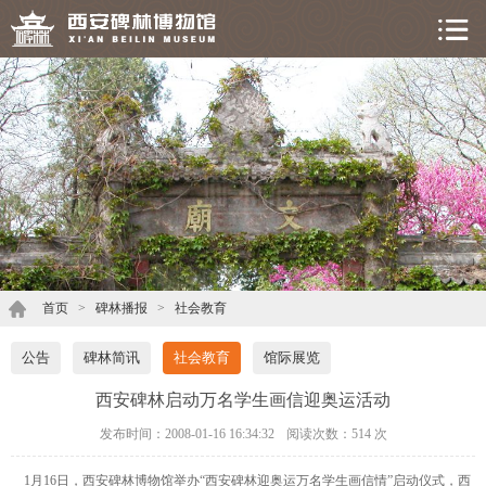
首页
>
碑林播报
>
社会教育
公告
碑林简讯
社会教育
馆际展览
西安碑林启动万名学生画信迎奥运活动
发布时间：2008-01-16 16:34:32
阅读次数：
514 次
1月16日，西安碑林博物馆举办“西安碑林迎奥运万名学生画信情”启动仪式，西