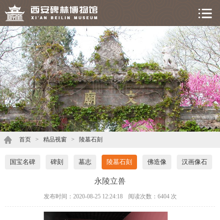
首页
>
精品视窗
>
陵墓石刻
国宝名碑
碑刻
墓志
陵墓石刻
佛造像
汉画像石
永陵立兽
发布时间：2020-08-25 12:24:18
阅读次数：
6404 次