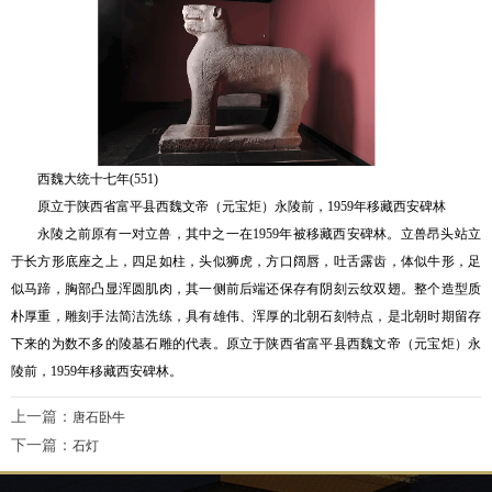
西魏大统十七年(551)
原立于陕西省富平县西魏文帝（元宝炬）永陵前，1959年移藏西安碑林
永陵之前原有一对立兽，其中之一在1959年被移藏西安碑林。立兽昂头站立
于长方形底座之上，四足如柱，头似狮虎，方口阔唇，吐舌露齿，体似牛形，足
似马蹄，胸部凸显浑圆肌肉，其一侧前后端还保存有阴刻云纹双翅。整个造型质
朴厚重，雕刻手法简洁洗练，具有雄伟、浑厚的北朝石刻特点，是北朝时期留存
下来的为数不多的陵墓石雕的代表。原立于陕西省富平县西魏文帝（元宝炬）永
陵前，1959年移藏西安碑林。
上一篇：
唐石卧牛
下一篇：
石灯