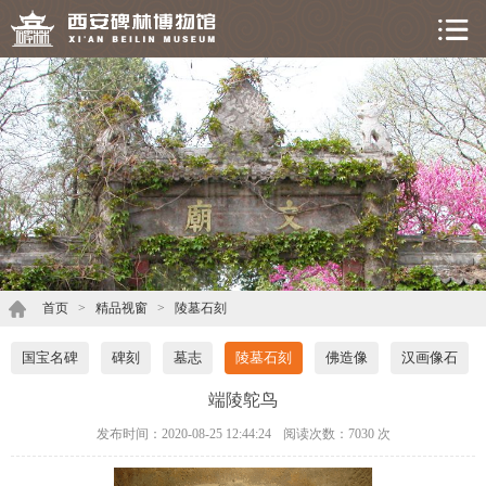
首页
>
精品视窗
>
陵墓石刻
国宝名碑
碑刻
墓志
陵墓石刻
佛造像
汉画像石
端陵鸵鸟
发布时间：2020-08-25 12:44:24
阅读次数：
7030 次