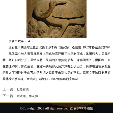
唐会昌六年（846）
原石立于陕西省三原县北徐木乡李炎（唐武宗）端陵前 1962年移藏西安碑林
鸵鸟系在长方形背屏石板上用减地高浮雕手法雕刻而成，体形硕大，后肢粗
壮，两爪前后分开，呈站立状，灵活的长颈折向后方，喙扁圆而长，眼圆睁，似
在整理羽翼，体态生动。在鸵鸟的底部及后方刻有起伏山峦，仿佛在述说从西亚
的吐火罗国经过千山万水的丝绸之路终于来到大唐的不易。原石立于陕西省三原
县北徐木乡李炎（唐武宗）端陵前，1962年移藏西安碑林。
上一篇：
献陵石虎
下一篇：
昭陵雌、雄走狮
©Copyright 2023 All right reserved. 西安碑林博物馆