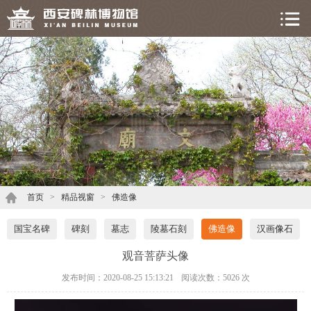
首页
>
精品视窗
>
佛造像
国宝名碑
碑刻
墓志
陵墓石刻
佛造像
汉画像石
观音菩萨头像
发布时间：2020-08-25 15:13:21
阅读次数：
5026 次