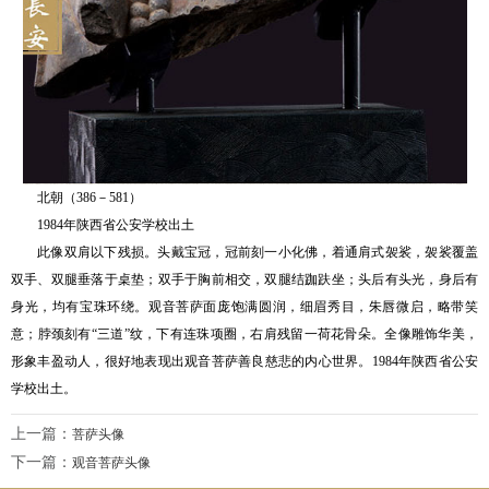
北朝（386－581）
1984年陕西省公安学校出土
此像双肩以下残损。头戴宝冠，冠前刻一小化佛，着通肩式袈裟，袈裟覆盖
双手、双腿垂落于桌垫；双手于胸前相交，双腿结跏趺坐；头后有头光，身后有
身光，均有宝珠环绕。观音菩萨面庞饱满圆润，细眉秀目，朱唇微启，略带笑
意；脖颈刻有“三道”纹，下有连珠项圈，右肩残留一荷花骨朵。全像雕饰华美，
形象丰盈动人，很好地表现出观音菩萨善良慈悲的内心世界。1984年陕西省公安
学校出土。
上一篇：
菩萨头像
下一篇：
观音菩萨头像