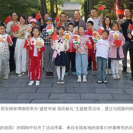
西安碑林博物馆举办“盛世华诞 国庆献礼”主题教育活动，通过与国旗同
的祖国》的唱响中拉开了活动序幕。来自全国各地的游客们伴着嘹亮的乐曲