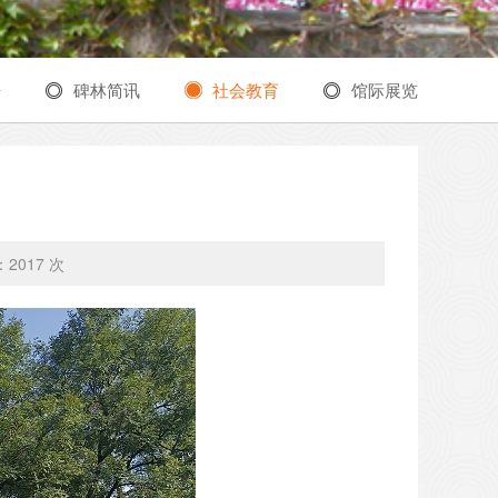
告
碑林简讯
社会教育
馆际展览
：
2017 次