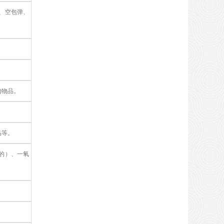
、空包弹、
的物品。
品等。
的）、一氧
。