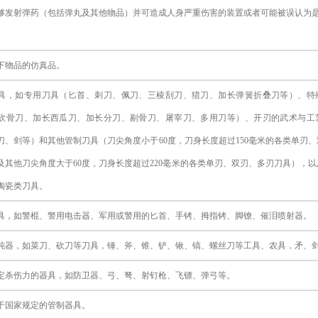
够发射弹药（包括弹丸及其他物品）并可造成人身严重伤害的装置或者可能被误认为
。
下物品的仿真品。
具，如专用刀具（匕首、刺刀、佩刀、三棱刮刀、猎刀、加长弹簧折叠刀等）、特
砍骨刀、加长西瓜刀、加长分刀、剔骨刀、屠宰刀、多用刀等）、开刃的武术与工
刀、剑等）和其他管制刀具（刀尖角度小于
60度，刀身长度超过150毫米的各类单刃
及其他刀尖角度大于60度，刀身长度超过220毫米的各类单刃、双刃、多刃刀具），
陶瓷类刀具。
具，如警棍、警用电击器、军用或警用的匕首、手铐、拇指铐、脚镣、催泪喷射器。
钝器，如菜刀、砍刀等刀具，锤、斧、锥、铲、锹、镐、螺丝刀等工具、农具，矛、
定杀伤力的器具，如防卫器、弓、弩、射钉枪、飞镖、弹弓等。
于国家规定的管制器具。