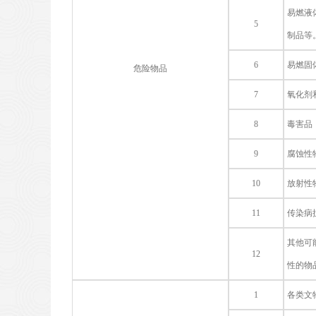
易燃液
5
制品等
6
易燃固
危险物品
7
氧化剂
8
毒害品
9
腐蚀性
10
放射性
11
传染病
其他可
12
性的物
1
各类文