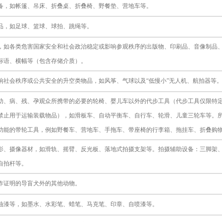
备，如帐篷、吊床、折叠桌、折叠椅、野餐垫、营地车等。
品，如足球、篮球、球拍、跳绳等。
，如各类危害国家安全和社会政治稳定或影响参观秩序的出版物、印刷品、音像制品
标语、横幅等（包含存储介质）。
响社会秩序或公共安全的升空类物品，如风筝、气球以及
“低慢小”无人机、航拍器等
幼、病、残、孕观众所携带的必要的轮椅、婴儿车以外的代步工具（代步工具仅限特
禁止用于运输装载物品），如滑板车、自动平衡车、自行车、轮滑、儿童三轮车等。
功能的带轮工具，例如野餐车、营地车、手拖车、带座椅的行李箱、拖挂车、折叠购
影、摄像器材，如滑轨、摇臂、反光板、落地式拍摄支架等。
拍摄辅助设备：三脚架
自拍杆等。
作证明的导盲犬外的其他动物。
油漆等，如墨水、水彩笔、蜡笔、马克笔、印章、自喷漆等。