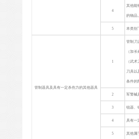
其他能
4
的物品
5
本类别
管制刀
（加长
1
（武术
刀具以
条件的
管制器具及具有一定杀伤力的其他器具
2
军警械
3
锐器、
4
具有一
5
其他属