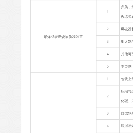
弹药，
1
教练弹
2
爆破器
爆炸或者燃烧物质和装置
3
烟火制
4
其他可
5
本类别
1
包装上
压缩气
2
化碳、
3
自燃物
4
遇湿易