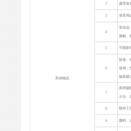
2
露营装
体育用
3
宣传品
4
旗帜、
可能影
5
除老、
6
使用，
输装载
其他物品
商用摄
7
云台、
除持工
8
颜料、
9