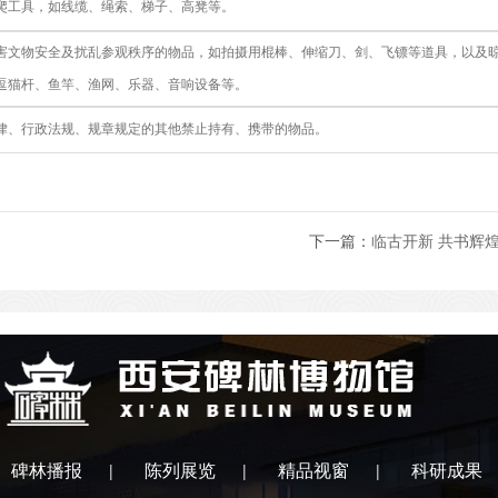
爬工具，如线缆、绳索、梯子、高凳等。
害文物安全及扰乱参观秩序的物品，如拍摄用棍棒、伸缩刀、剑、飞镖等道具，以及
逗猫杆、鱼竿、渔网、乐器、音响设备等。
律、行政法规、规章规定的其他禁止持有、携带的物品。
下一篇：
临古开新 共书辉煌
碑林播报
陈列展览
精品视窗
科研成果
|
|
|