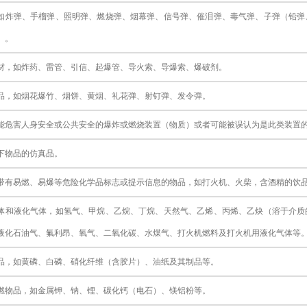
如炸弹、手榴弹、照明弹、燃烧弹、烟幕弹、信号弹、催泪弹、毒气弹、子弹（铅弹
）。
材，如炸药、雷管、引信、起爆管、导火索、导爆索、爆破剂。
品，如烟花爆竹、烟饼、黄烟、礼花弹、射钉弹、发令弹。
能危害人身安全或公共安全的爆炸或燃烧装置（物质）或者可能被误认为是此类装置
下物品的仿真品。
带有易燃、易爆等危险化学品标志或提示信息的物品，如打火机、火柴，含酒精的饮
体和液化气体，如氢气、甲烷、乙烷、丁烷、天然气、乙烯、丙烯、乙炔（溶于介质
液化石油气、氟利昂、氧气、二氧化碳、水煤气、打火机燃料及打火机用液化气体等
品，如黄磷、白磷、硝化纤维（含胶片）、油纸及其制品等。
燃物品，如金属钾、钠、锂、碳化钙（电石）、镁铝粉等。