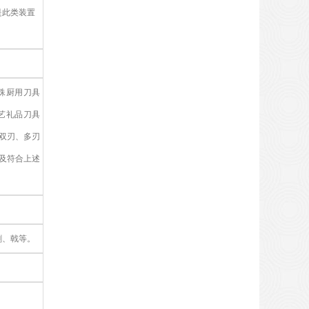
是此类装置
殊厨用刀具
艺礼品刀具
、双刃、多刃
以及符合上述
剑、戟等。