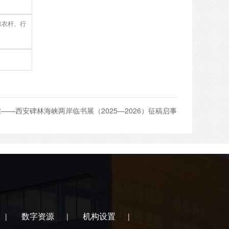
晾衣杆、行
——西安碑林海峡两岸临书展（2025—2026）征稿启事
数字资源
机构设置
|
|
|