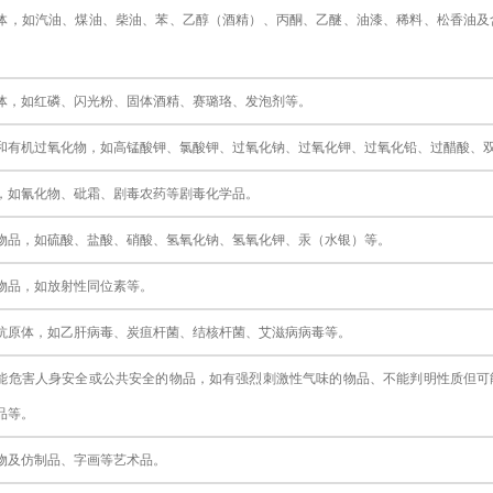
体，如汽油、煤油、柴油、苯、乙醇（酒精）、丙酮、乙醚、油漆、稀料、松香油及
。
体，如红磷、闪光粉、固体酒精、赛璐珞、发泡剂等。
和有机过氧化物，如高锰酸钾、氯酸钾、过氧化钠、过氧化钾、过氧化铅、过醋酸、
，如氰化物、砒霜、剧毒农药等剧毒化学品。
物品，如硫酸、盐酸、硝酸、氢氧化钠、氢氧化钾、汞（水银）等。
物品，如放射性同位素等。
抗原体，如乙肝病毒、炭疽杆菌、结核杆菌、艾滋病病毒等。
能危害人身安全或公共安全的物品，如有强烈刺激性气味的物品、不能判明性质但可
品等。
物及仿制品、字画等艺术品。