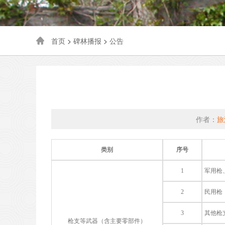
首页
>
碑林播报
>
公告
作者：
旅
类别
序号
1
军用枪
2
民用枪
3
其他枪
枪支等武器（含主要零部件）