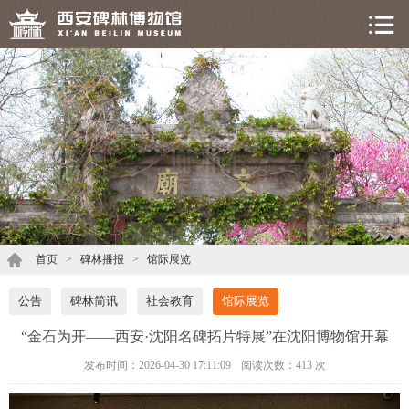
首页
>
碑林播报
>
馆际展览
公告
碑林简讯
社会教育
馆际展览
“金石为开——西安·沈阳名碑拓片特展”在沈阳博物馆开幕
发布时间：2026-04-30 17:11:09
阅读次数：
413 次