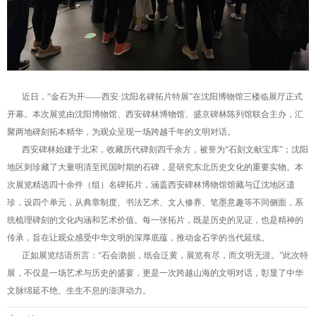
近日，“金石为开——西安·沈阳名碑拓片特展”在沈阳博物馆三楼临展厅正式
开幕。本次展览由沈阳博物馆、西安碑林博物馆、盛京碑林陈列馆联合主办，汇
聚两地碑刻拓本精华，为观众呈现一场跨越千年的文明对话。
西安碑林始建于北宋，收藏历代碑刻四千余方，被誉为“石刻文献宝库”；沈阳
地区则珍藏了大量明清至民国时期的石碑，是研究东北历史文化的重要实物。本
次展览精选四十余件（组）名碑拓片，涵盖西安碑林博物馆馆藏与辽沈地区遗
珍，设四个单元，从典章制度、书法艺术、文人修养、笔墨意趣等不同侧面，系
统梳理碑刻的文化内涵和艺术价值。每一张拓片，既是历史的见证，也是精神的
传承，旨在让观众感受中华文明的深厚底蕴，推动金石学的当代延续。
正如展览结语所言：“石会泐损，纸会泛黄，展览有尽，而文明无涯。”此次特
展，不仅是一场艺术与历史的盛宴，更是一次跨越山海的文明对话，彰显了中华
文脉绵延不绝、生生不息的澎湃动力。