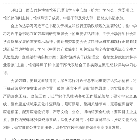
6月2日，西安碑林博物馆召开理论学习中心组（扩大）学习会，党委书记、
馆长孙伟刚主持，馆领导班子成员、中层干部及党支部、团总支书记参加。
会上传达学习习近平总书记关于树立和践行正确政绩观的重要论述，集中学
习习近平总书记在加强基础研究座谈会上的重要讲话精神、关于推动哲学社会科
学高质量发展的重要指示精神，传达省委常委会会议精神及树立和践行正确政绩
观正反面典型案例，学习《中国共产党简史》相关篇目和全省文物系统安全生产
风险隐患排查整治行动实施方案；围绕“涵养实干政绩理念 赓续文脉赋能碑林事
业发展”主题，馆领导班子和中层干部代表结合工作实际交流思想认识与学习心
得。
会议强调，要锚定政绩导向，深学笃行习近平总书记重要讲话指示精神，将
正确政绩观摆在突出政治位置，破除“新官不理旧账”惰性思维，切实履职尽责，
严防形象工程、政绩工程，以严实作风推动各项工作规范落地；要守牢安全底
线，聚焦重点领域常态化排查风险，紧盯汛期、暑期关键节点，完善值班值守、
应急预案、配齐应急物资等，严守文物、公众、博物馆安全红线；要深耕主业提
质，依托西安碑林独特资源禀赋，深化学术研究，创新展览展示，推动文物活化
利用，做实做优公共文化服务，以务实作风推动博物馆事业高质量发展。