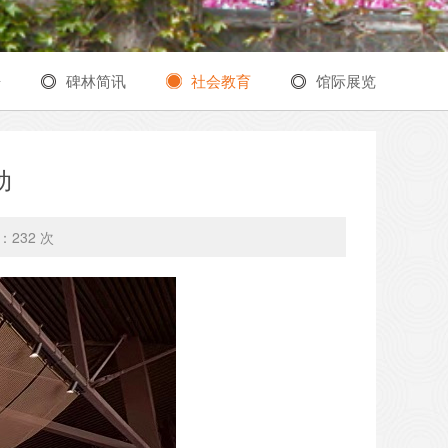
告
碑林简讯
社会教育
馆际展览
动
：
232 次