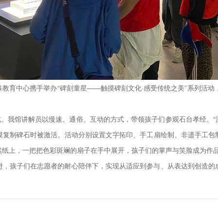
教育中心携手举办“碑刻童星——触摸碑刻文化·感受传统之美”系列活动
式。我馆讲解员以慢速、通俗、互动的方式，带领孩子们参观石台孝经、“汉
摸复制碑石时被激活。活动分别设置文字拓印、手工扇绘制、非遗手工包
然纸上，一把把色彩斑斓的扇子在手中展开，孩子们的掌声与笑脸成为作
进，孩子们在志愿者的耐心陪伴下，实现从适应到参与、从表达到创造的