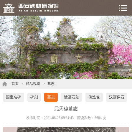
首页
>
精品视窗
>
墓志
国宝名碑
碑刻
墓志
陵墓石刻
佛造像
汉画像石
元天穆墓志
发布时间：2021-08-26 09:31:43
阅读次数：
6604 次