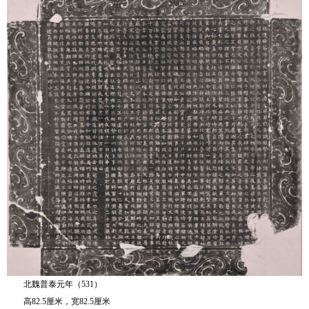
北魏普泰元年（531）
高82.5厘米，宽82.5厘米